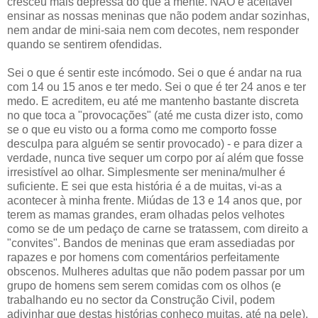
cresceu mais depressa do que a mente. NÃO é aceitável
ensinar as nossas meninas que não podem andar sozinhas,
nem andar de mini-saia nem com decotes, nem responder
quando se sentirem ofendidas.
Sei o que é sentir este incómodo. Sei o que é andar na rua
com 14 ou 15 anos e ter medo. Sei o que é ter 24 anos e ter
medo. E acreditem, eu até me mantenho bastante discreta
no que toca a "provocações" (até me custa dizer isto, como
se o que eu visto ou a forma como me comporto fosse
desculpa para alguém se sentir provocado) - e para dizer a
verdade, nunca tive sequer um corpo por aí além que fosse
irresistível ao olhar. Simplesmente ser menina/mulher é
suficiente. E sei que esta história é a de muitas, vi-as a
acontecer à minha frente. Miúdas de 13 e 14 anos que, por
terem as mamas grandes, eram olhadas pelos velhotes
como se de um pedaço de carne se tratassem, com direito a
"convites". Bandos de meninas que eram assediadas por
rapazes e por homens com comentários perfeitamente
obscenos. Mulheres adultas que não podem passar por um
grupo de homens sem serem comidas com os olhos (e
trabalhando eu no sector da Construção Civil, podem
adivinhar que destas histórias conheço muitas, até na pele).