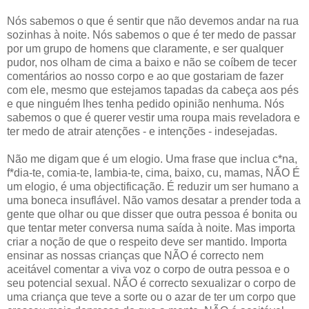
Nós sabemos o que é sentir que não devemos andar na rua
sozinhas à noite. Nós sabemos o que é ter medo de passar
por um grupo de homens que claramente, e ser qualquer
pudor, nos olham de cima a baixo e não se coíbem de tecer
comentários ao nosso corpo e ao que gostariam de fazer
com ele, mesmo que estejamos tapadas da cabeça aos pés
e que ninguém lhes tenha pedido opinião nenhuma. Nós
sabemos o que é querer vestir uma roupa mais reveladora e
ter medo de atrair atenções - e intenções - indesejadas.
Não me digam que é um elogio. Uma frase que inclua c*na,
f*dia-te, comia-te, lambia-te, cima, baixo, cu, mamas, NÃO É
um elogio, é uma objectificação. É reduzir um ser humano a
uma boneca insuflável. Não vamos desatar a prender toda a
gente que olhar ou que disser que outra pessoa é bonita ou
que tentar meter conversa numa saída à noite. Mas importa
criar a noção de que o respeito deve ser mantido. Importa
ensinar as nossas crianças que NÃO é correcto nem
aceitável comentar a viva voz o corpo de outra pessoa e o
seu potencial sexual. NÃO é correcto sexualizar o corpo de
uma criança que teve a sorte ou o azar de ter um corpo que