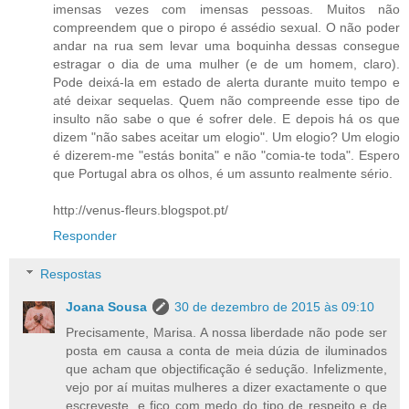
imensas vezes com imensas pessoas. Muitos não
compreendem que o piropo é assédio sexual. O não poder
andar na rua sem levar uma boquinha dessas consegue
estragar o dia de uma mulher (e de um homem, claro).
Pode deixá-la em estado de alerta durante muito tempo e
até deixar sequelas. Quem não compreende esse tipo de
insulto não sabe o que é sofrer dele. E depois há os que
dizem "não sabes aceitar um elogio". Um elogio? Um elogio
é dizerem-me "estás bonita" e não "comia-te toda". Espero
que Portugal abra os olhos, é um assunto realmente sério.
http://venus-fleurs.blogspot.pt/
Responder
Respostas
Joana Sousa
30 de dezembro de 2015 às 09:10
Precisamente, Marisa. A nossa liberdade não pode ser
posta em causa a conta de meia dúzia de iluminados
que acham que objectificação é sedução. Infelizmente,
vejo por aí muitas mulheres a dizer exactamente o que
escreveste, e fico com medo do tipo de respeito e de