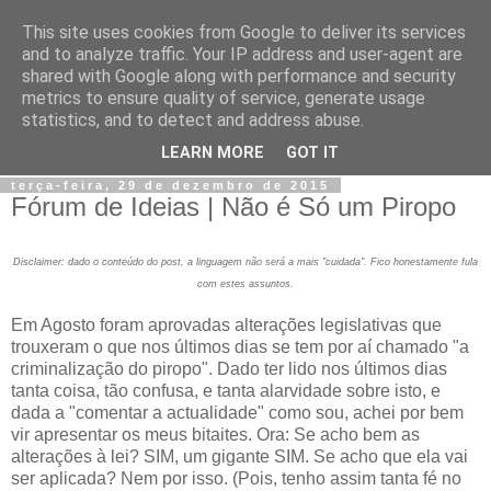
This site uses cookies from Google to deliver its services
Jiji
and to analyze traffic. Your IP address and user-agent are
shared with Google along with performance and security
metrics to ensure quality of service, generate usage
Fotografia, devaneios, moda, teatro, e tudo o que eu possa
statistics, and to detect and address abuse.
imaginar.
LEARN MORE
GOT IT
terça-feira, 29 de dezembro de 2015
Fórum de Ideias | Não é Só um Piropo
Disclaimer: dado o conteúdo do post, a linguagem não será a mais "cuidada". Fico honestamente fula
com estes assuntos.
Em Agosto foram aprovadas alterações legislativas que
trouxeram o que nos últimos dias se tem por aí chamado "a
criminalização do piropo". Dado ter lido nos últimos dias
tanta coisa, tão confusa, e tanta alarvidade sobre isto, e
dada a "comentar a actualidade" como sou, achei por bem
vir apresentar os meus bitaites. Ora: Se acho bem as
alterações à lei? SIM, um gigante SIM. Se acho que ela vai
ser aplicada? Nem por isso. (Pois, tenho assim tanta fé no