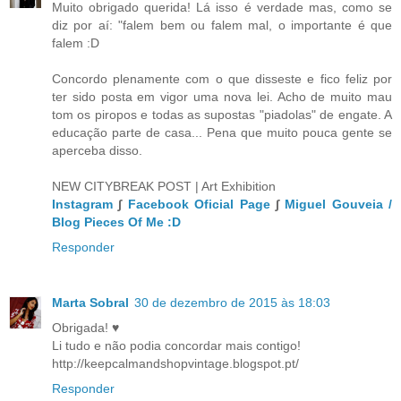
Muito obrigado querida! Lá isso é verdade mas, como se
diz por aí: "falem bem ou falem mal, o importante é que
falem :D
Concordo plenamente com o que disseste e fico feliz por
ter sido posta em vigor uma nova lei. Acho de muito mau
tom os piropos e todas as supostas "piadolas" de engate. A
educação parte de casa... Pena que muito pouca gente se
aperceba disso.
NEW CITYBREAK POST | Art Exhibition
Instagram
∫
Facebook Oficial Page
∫
Miguel Gouveia /
Blog Pieces Of Me :D
Responder
Marta Sobral
30 de dezembro de 2015 às 18:03
Obrigada! ♥
Li tudo e não podia concordar mais contigo!
http://keepcalmandshopvintage.blogspot.pt/
Responder