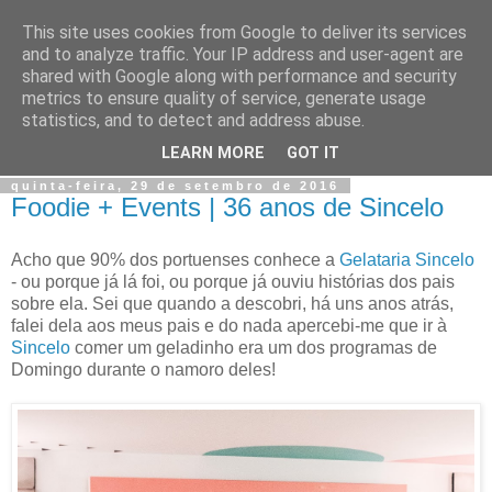
This site uses cookies from Google to deliver its services
Jiji
and to analyze traffic. Your IP address and user-agent are
shared with Google along with performance and security
metrics to ensure quality of service, generate usage
Fotografia, devaneios, moda, teatro, e tudo o que eu possa
statistics, and to detect and address abuse.
imaginar.
LEARN MORE
GOT IT
quinta-feira, 29 de setembro de 2016
Foodie + Events | 36 anos de Sincelo
Acho que 90% dos portuenses conhece a
Gelataria Sincelo
- ou porque já lá foi, ou porque já ouviu histórias dos pais
sobre ela. Sei que quando a descobri, há uns anos atrás,
falei dela aos meus pais e do nada apercebi-me que ir à
Sincelo
comer um geladinho era um dos programas de
Domingo durante o namoro deles!