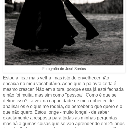
Fotografia de José Santos
Estou a ficar mais velha, mas isto de envelhecer não
encaixa no meu vocabulário. Acho que a palavra certa é
mesmo crescer. Não em altura, porque essa já está fechada
e não foi muita, mas sim como "pessoa". Como é que se
define isso? Talvez na capacidade de me conhecer, de
analisar os e o que me rodeia, de perceber o que quero e o
que não quero. Estou longe - muito longe! - de saber
exactamente a resposta para todas as minhas perguntas,
mas há algumas coisas que se vão aprendendo em 25 anos