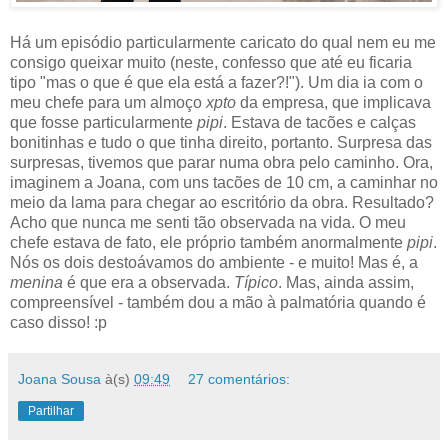
Há um episódio particularmente caricato do qual nem eu me
consigo queixar muito (neste, confesso que até eu ficaria
tipo "mas o que é que ela está a fazer?!"). Um dia ia com o
meu chefe para um almoço
xpto
da empresa, que implicava
que fosse particularmente
pipi
. Estava de tacões e calças
bonitinhas e tudo o que tinha direito, portanto. Surpresa das
surpresas, tivemos que parar numa obra pelo caminho. Ora,
imaginem a Joana, com uns tacões de 10 cm, a caminhar no
meio da lama para chegar ao escritório da obra. Resultado?
Acho que nunca me senti tão observada na vida. O meu
chefe estava de fato, ele próprio também anormalmente
pipi
.
Nós os dois destoávamos do ambiente - e muito! Mas é, a
menina
é que era a observada.
Típico
. Mas, ainda assim,
compreensível - também dou a mão à palmatória quando é
caso disso! :p
Joana Sousa
à(s)
09:49
27 comentários:
Partilhar