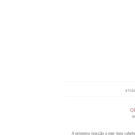
ETIQ
O
Q
A primeira reacção a este meu cabel