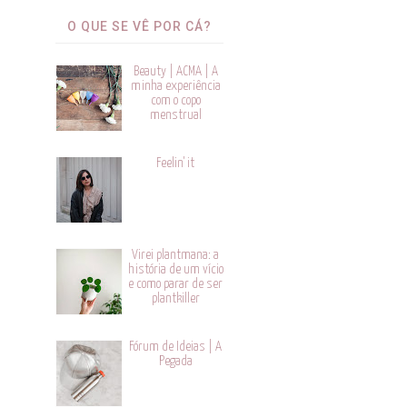
O QUE SE VÊ POR CÁ?
Beauty | ACMA | A
minha experiência
com o copo
menstrual
Feelin' it
Virei plantmana: a
história de um vício
e como parar de ser
plantkiller
Fórum de Ideias | A
Pegada