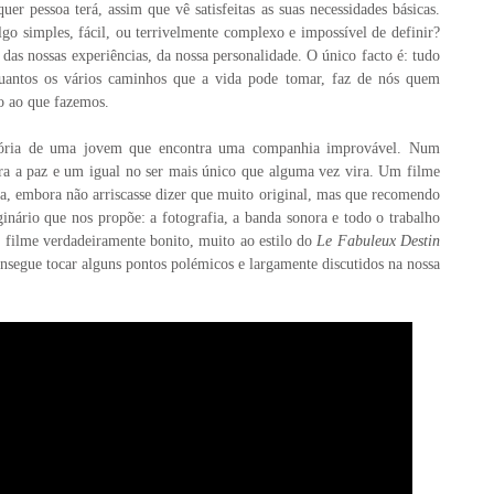
er pessoa terá, assim que vê satisfeitas as suas necessidades básicas.
lgo simples, fácil, ou terrivelmente complexo e impossível de definir?
as nossas experiências, da nossa personalidade. O único facto é: tudo
quantos os vários caminhos que a vida pode tomar, faz de nós quem
do ao que fazemos.
stória de uma jovem que encontra uma companhia improvável. Num
ra a paz e um igual no ser mais único que alguma vez vira. Um filme
ta, embora não arriscasse dizer que muito original, mas que recomendo
nário que nos propõe: a fotografia, a banda sonora e todo o trabalho
 filme verdadeiramente bonito, muito ao estilo do
Le Fabuleux Destin
nsegue tocar alguns pontos polémicos e largamente discutidos na nossa