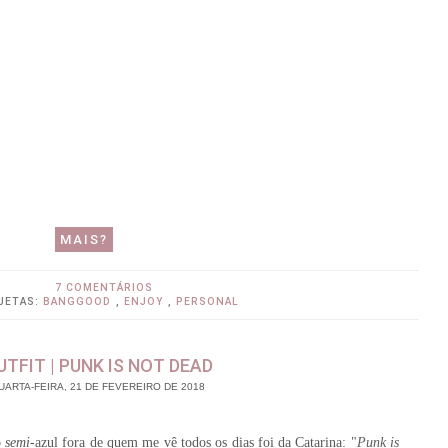
MAIS?
7 COMENTÁRIOS
UETAS:
BANGGOOD
,
ENJOY
,
PERSONAL
UTFIT | PUNK IS NOT DEAD
UARTA-FEIRA, 21 DE FEVEREIRO DE 2018
o
semi
-azul fora de quem me vê todos os dias foi da
Catarina
: "
Punk is