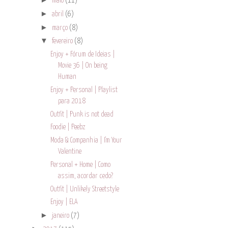
maio
(11)
►
abril
(6)
►
março
(8)
▼
fevereiro
(8)
Enjoy + Fórum de Ideias |
Movie 36 | On being
Human
Enjoy + Personal | Playlist
para 2018
Outfit | Punk is not dead
Foodie | Peebz
Moda & Companhia | I'm Your
Valentine
Personal + Home | Como
assim, acordar cedo?
Outfit | Unlikely Streetstyle
Enjoy | ELA
►
janeiro
(7)