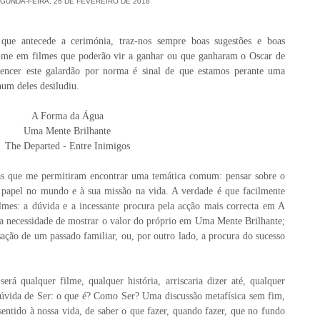
GUNDA-FEIRA, 26 DE FEVEREIRO DE 2018
que antecede a cerimónia, traz-nos sempre boas sugestões e boas
i-me em filmes que poderão vir a ganhar ou que ganharam o Oscar de
ncer este galardão por norma é sinal de que estamos perante uma
hum deles desiludiu.
A Forma da Água
Uma Mente Brilhante
The Departed - Entre Inimigos
 mas que me permitiram encontrar uma temática comum: pensar sobre o
papel no mundo e à sua missão na vida. A verdade é que facilmente
ilmes: a dúvida e a incessante procura pela acção mais correcta em
A
 e a necessidade de mostrar o valor do próprio em
Uma Mente Brilhante
;
sação de um passado familiar, ou, por outro lado, a procura do sucesso
rá qualquer filme, qualquer história, arriscaria dizer até, qualquer
 dúvida de Ser: o que é? Como Ser? Uma discussão metafísica sem fim,
entido à nossa vida, de saber o que fazer, quando fazer, que no fundo