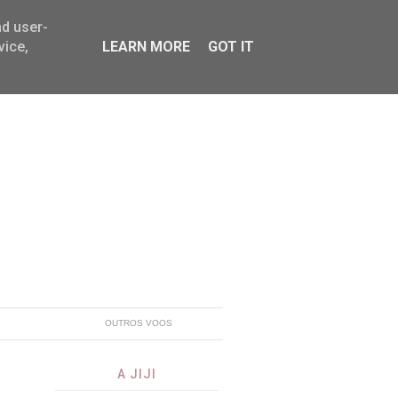
nd user-
vice,
LEARN MORE
GOT IT
OUTROS VOOS
A JIJI