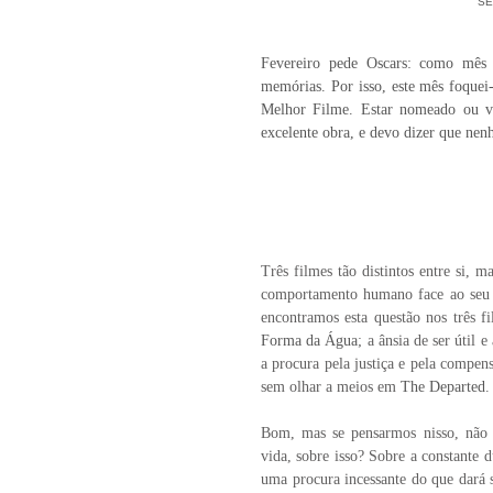
SE
Fevereiro pede Oscars: como mês 
memórias. Por isso, este mês foque
Melhor Filme. Estar nomeado ou ve
excelente obra, e devo dizer que nen
Três filmes tão distintos entre si,
comportamento humano face ao seu 
encontramos esta questão nos três f
Forma da Água
; a ânsia de ser útil
a procura pela justiça e pela compen
sem olhar a meios em
The Departed
.
Bom, mas se pensarmos nisso, não se
vida, sobre isso? Sobre a constante
uma procura incessante do que dará s