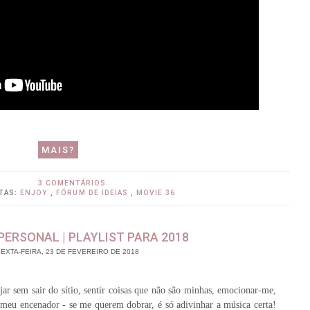
MAIS?
3 COMENTÁRIOS
TAS:
ENJOY
,
FÓRUM DE IDEIAS
,
MOVIE 36
PERSONAL | PLAYLIST PARA 2018
EXTA-FEIRA, 23 DE FEVEREIRO DE 2018
ar sem sair do sítio, sentir coisas que não são minhas, emocionar-me,
 meu encenador - se me querem dobrar, é só adivinhar a música certa!