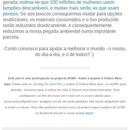
gerada:
estima-se que 100 milhões de mulheres usem
tampões descartáveis, e muitas mais serão as que usam
pensos
. Se aos poucos conseguirmos mudar para opções
reutilizáveis, os materiais consumidos e o lixo produzido
serão reduzidos drasticamente, e consequentemente
reduzimos a nossa pegada ambiental numa importante
parcela.
Conto convosco para ajudar a melhorar o mundo - o nosso,
do dia-a-dia, e o de todos? :)
__________________________________
Este post é uma participação no projecto ACMA - Sobre o projeto A Cultura Mora
Aqui:
Criado pela Ju, do blog
Cor Sem Fim
, o projeto A Cultura Mora Aqui - ou ACMA, para
abreviar - tenciona trazer a cultura de volta à internet com temas bimestrais. Para
participarem, só têm de enviar um e-mail com os vossos dados para
acma.cultura@gmail.com - qualquer um de vós pode participar, não sendo obrigatório fazê-
lo todos os meses. Para não perderem nenhum post, já podem seguir a
página do ACMA
no facebook
e/ou ler a nossa
revista digital
.