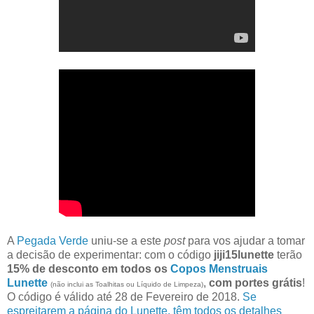
A
Pegada Verde
uniu-se a este
post
para vos ajudar a tomar
a decisão de experimentar: com o código
jiji15lunette
terão
15% de desconto em todos os
Copos Menstruais
Lunette
,
com portes grátis
!
(não inclui as Toalhitas ou Líquido de Limpeza)
O código é válid​o​ ​até 28 de Fevereiro​ de 2018.
Se
espreitarem a página do Lunette, têm todos os detalhes