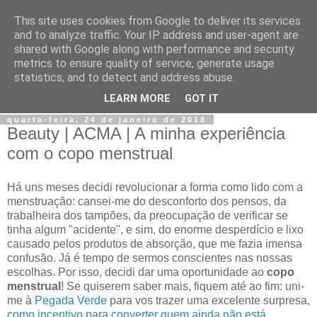
This site uses cookies from Google to deliver its services
Jiji
and to analyze traffic. Your IP address and user-agent are
shared with Google along with performance and security
metrics to ensure quality of service, generate usage
Fotografia, devaneios, moda, teatro, e tudo o que eu possa
statistics, and to detect and address abuse.
imaginar.
LEARN MORE
GOT IT
quarta-feira, 24 de janeiro de 2018
Beauty | ACMA | A minha experiência
com o copo menstrual
Há uns meses decidi revolucionar a forma como lido com a
menstruação: cansei-me do desconforto dos pensos, da
trabalheira dos tampões, da preocupação de verificar se
tinha algum "acidente", e sim, do enorme desperdício e lixo
causado pelos produtos de absorção, que me fazia imensa
confusão. Já é tempo de sermos conscientes nas nossas
escolhas. Por isso, decidi dar uma oportunidade ao
copo
menstrual
! Se quiserem saber mais, fiquem até ao fim: uni-
me à
Pegada Verde
para vos trazer uma excelente surpresa,
como incentivo para converter quem ainda não está