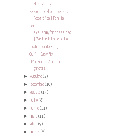
das patinhas...
Personal + Photo | Sessão
Fotográfica | Família
Home |
#causemyfriendssaidso
| Wishlist: Home edition
Foodie | Santo Burga
Outfit | Easy Fix
DIY + Home | Arruma essas
gavetas!
►
outubro
(2)
►
setembro
(10)
►
agosto
(13)
►
julho
(8)
►
junho
(11)
►
maio
(11)
►
abril
(9)
►
março
(8)