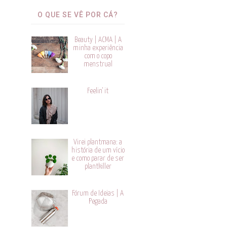
O QUE SE VÊ POR CÁ?
Beauty | ACMA | A
minha experiência
com o copo
menstrual
Feelin' it
Virei plantmana: a
história de um vício
e como parar de ser
plantkiller
Fórum de Ideias | A
Pegada