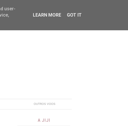
nd user-
vice,
LEARN MORE
GOT IT
OUTROS VOOS
A JIJI