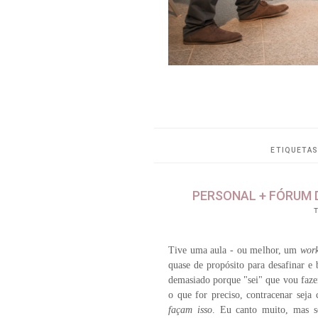
ETIQUETA
PERSONAL + FÓRUM DE
T
Tive uma aula - ou melhor, um
wor
quase de propósito para desafinar e 
demasiado porque "sei" que vou fazer 
o que for preciso, contracenar sej
façam isso
. Eu canto muito, mas s