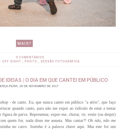
MAIS?
9 COMENTÁRIOS
S:
OFF SIGHT
,
PHOTO
,
SESSÃO FOTOGRÁFICA
 IDEIAS | O DIA EM QUE CANTEI EM PÚBLICO
ERÇA-FEIRA, 28 DE NOVEMBRO DE 2017
kshop
- de canto. Eu, que nunca cantei em público "a sério", que faço
brincar quando canto, para não me expor ao ridículo de estar a tentar
figura de parva. Representar, expor-me, chorar, rir, vestir (ou despir)
a com quem for, nada disso me assusta. Mas cantar?!
Oh não, não me
ozinha no carro.
Sozinha
é a palavra chave aqui. Mas este foi um