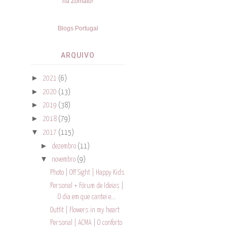
Blogs Portugal
ARQUIVO
►
2021
(6)
►
2020
(13)
►
2019
(38)
►
2018
(79)
▼
2017
(115)
►
dezembro
(11)
▼
novembro
(9)
Photo | Off Sight | Happy Kids
Personal + Fórum de Ideias |
O dia em que cantei e...
Outfit | Flowers in my heart
Personal | ACMA | O conforto