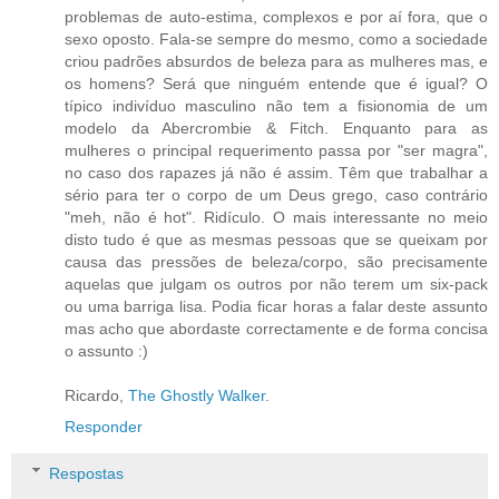
problemas de auto-estima, complexos e por aí fora, que o
sexo oposto. Fala-se sempre do mesmo, como a sociedade
criou padrões absurdos de beleza para as mulheres mas, e
os homens? Será que ninguém entende que é igual? O
típico indivíduo masculino não tem a fisionomia de um
modelo da Abercrombie & Fitch. Enquanto para as
mulheres o principal requerimento passa por "ser magra",
no caso dos rapazes já não é assim. Têm que trabalhar a
sério para ter o corpo de um Deus grego, caso contrário
"meh, não é hot". Ridículo. O mais interessante no meio
disto tudo é que as mesmas pessoas que se queixam por
causa das pressões de beleza/corpo, são precisamente
aquelas que julgam os outros por não terem um six-pack
ou uma barriga lisa. Podia ficar horas a falar deste assunto
mas acho que abordaste correctamente e de forma concisa
o assunto :)
Ricardo,
The Ghostly Walker
.
Responder
Respostas