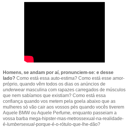
Homens, se andam por aí, pronunciem-se: e desse
lado?
Como está essa auto-estima? Como está esse amor-
próprio, quando vêm todos os dias os anúncios de
underwear
masculina com rapazes carregados de músculos
que nem sabíamos que existiam? Como está essa
confiança quando vos metem pela goela abaixo que as
mulheres só vão cair aos vossos pés quando vocês tiverem
Aquele BMW ou Aquele Perfume, enquanto passeiam a
vossa barba mega-hipster-mas-metrossexual-na-realidade-
é-
lumbersexual
-porque-é-o-rótulo-que-lhe-dão?