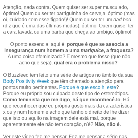
Atenção, nada contra. Quem quiser ser super musculado,
óptimo! Quem quiser ter barriguinha de cerveja, óptimo (mas
oi, cuidado com esse fígado!)! Quem quiser ter um
dad bod
(diz que é uma das últimas modas), óptimo! Quem quiser ter
a cara lavada ou uma barba que chega ao umbigo, óptimo!
O ponto essencial aqui é:
porque é que se associa a
insegurança num homem a uma
mariquice
, a fraqueza?
A uma coisa efeminizada? E mesmo que fosse (que não
acho que seja),
qual era o problema nisso?
O Buzzfeed tem feito uma série de artigos no âmbito da sua
Body Positivity Week
que têm chamado a atenção para
pontos muito pertinentes.
Porque é que escolhi este
?
Porque eu própria sou culpada deste tipo de estereótipos.
Como feminista que me digo, há que reconhecê-lo.
Há
que reconhecer que eu própria gosto mais da característica
x ou y num homem e acho que tenho o direito de lhe dizer
que isto ou aquilo na imagem dele está mal, porque
aparentemente ele não tem coração, n'é?
Não, não é.
Ver este vídeo fez-me pensar. Fez-me pensar a sério nas