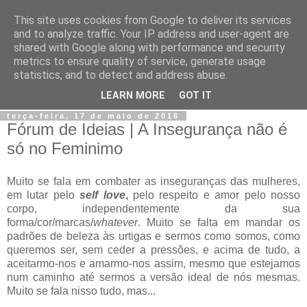
This site uses cookies from Google to deliver its services
Jiji
and to analyze traffic. Your IP address and user-agent are
shared with Google along with performance and security
metrics to ensure quality of service, generate usage
Fotografia, devaneios, moda, teatro, e tudo o que eu possa
statistics, and to detect and address abuse.
imaginar.
LEARN MORE
GOT IT
terça-feira, 17 de maio de 2016
Fórum de Ideias | A Insegurança não é
só no Feminimo
Muito se fala em combater as inseguranças das mulheres,
em lutar pelo
self love
,
pelo respeito e amor pelo nosso
corpo, independentemente da sua
forma/cor/marcas/
whatever
. Muito se falta em mandar os
padrões de beleza às urtigas e sermos como somos, como
queremos ser, sem ceder a pressões, e acima de tudo, a
aceitarmo-nos e amarmo-nos assim, mesmo que estejamos
num caminho até sermos a versão ideal de nós mesmas.
Muito se fala nisso tudo, mas...