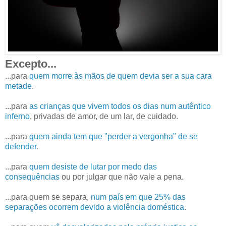
Excepto...
...para
quem morre às mãos de quem devia ser a sua cara
metade
.
...para
as crianças que vivem todos os dias num autêntico
inferno
, privadas de amor, de um lar, de cuidado.
...para
quem ainda tem que "perder a vergonha" de se
defender
.
...para
quem desiste de lutar por medo das
consequências
ou por julgar que não vale a pena.
...para quem se separa,
num país em que 25% das
separações ocorrem devido a violência doméstica
.