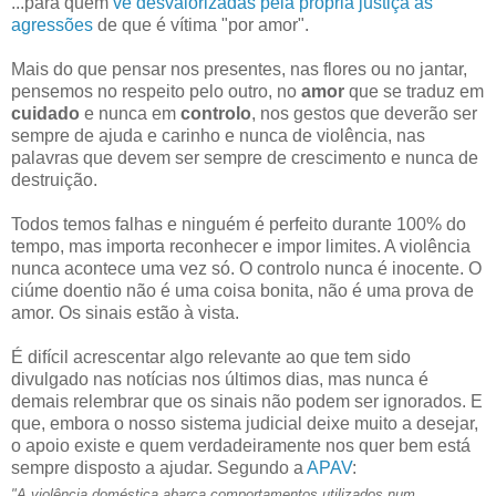
...para quem
vê desvalorizadas pela própria justiça as
agressões
de que é vítima "por amor".
Mais do que pensar nos presentes, nas flores ou no jantar,
pensemos no respeito pelo outro, no
amor
que se traduz em
cuidado
e nunca em
controlo
, nos gestos que deverão ser
sempre de ajuda e carinho e nunca de violência, nas
palavras que devem ser sempre de crescimento e nunca de
destruição.
Todos temos falhas e ninguém é perfeito durante 100% do
tempo, mas importa reconhecer e impor limites. A violência
nunca acontece uma vez só. O controlo nunca é inocente. O
ciúme doentio não é uma coisa bonita, não é uma prova de
amor. Os sinais estão à vista.
É difícil acrescentar algo relevante ao que tem sido
divulgado nas notícias nos últimos dias, mas nunca é
demais relembrar que os sinais não podem ser ignorados. E
que, embora o nosso sistema judicial deixe muito a desejar,
o apoio existe e quem verdadeiramente nos quer bem está
sempre disposto a ajudar. Segundo a
APAV
:
"A violência doméstica abarca comportamentos utilizados num