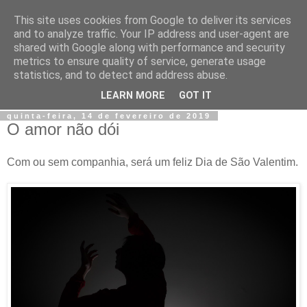
This site uses cookies from Google to deliver its services
Jiji
and to analyze traffic. Your IP address and user-agent are
shared with Google along with performance and security
metrics to ensure quality of service, generate usage
Fotografia, devaneios, moda, teatro, e tudo o que eu possa
statistics, and to detect and address abuse.
imaginar.
LEARN MORE
GOT IT
quinta-feira, 14 de fevereiro de 2019
O amor não dói
Com ou sem companhia, será um feliz Dia de São Valentim.