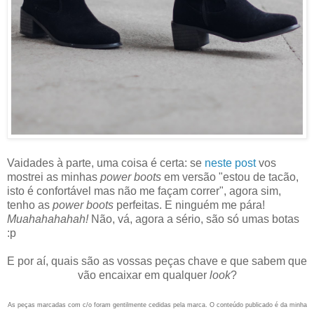
Vaidades à parte, uma coisa é certa: se
neste post
vos
mostrei as minhas
power boots
em versão "estou de tacão,
isto é confortável mas não me façam correr", agora sim,
tenho as
power boots
perfeitas. E ninguém me pára!
Muahahahahah!
Não, vá, agora a sério, são só umas botas
:p
E por aí, quais são as vossas peças chave e que sabem que
vão encaixar em qualquer
look
?
As peças marcadas com c/o foram gentilmente cedidas pela marca. O conteúdo publicado é da minha