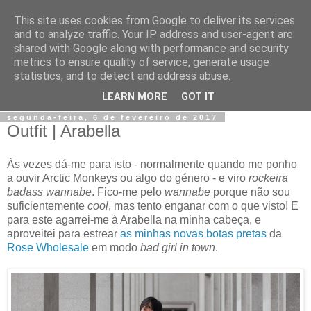
This site uses cookies from Google to deliver its services
Jiji
and to analyze traffic. Your IP address and user-agent are
shared with Google along with performance and security
metrics to ensure quality of service, generate usage
Fotografia, devaneios, moda, teatro, e tudo o que eu possa
statistics, and to detect and address abuse.
imaginar.
LEARN MORE
GOT IT
segunda-feira, 6 de fevereiro de 2017
Outfit | Arabella
Às vezes dá-me para isto - normalmente quando me ponho
a ouvir Arctic Monkeys ou algo do género - e viro
rockeira
badass wannabe
. Fico-me pelo
wannabe
porque não sou
suficientemente
cool
, mas tento enganar com o que visto! E
para este agarrei-me à Arabella na minha cabeça, e
aproveitei para estrear
as minhas novas botas pretas
da
Rose Wholesale
em modo
bad girl in town
.