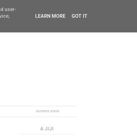
nd user-
vice,
LEARN MORE
GOT IT
OUTROS VOOS
A JIJI