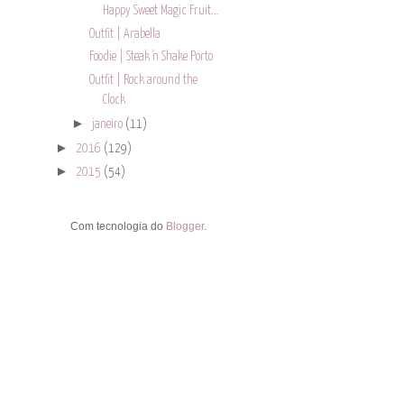
Happy Sweet Magic Fruit...
Outfit | Arabella
Foodie | Steak 'n Shake Porto
Outfit | Rock around the
Clock
►
janeiro
(11)
►
2016
(129)
►
2015
(54)
Com tecnologia do
Blogger
.