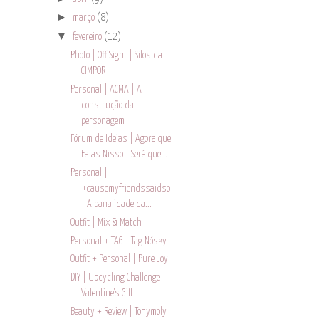
►
março
(8)
▼
fevereiro
(12)
Photo | Off Sight | Silos da
CIMPOR
Personal | ACMA | A
construção da
personagem
Fórum de Ideias | Agora que
Falas Nisso | Será que...
Personal |
#causemyfriendssaidso
| A banalidade da...
Outfit | Mix & Match
Personal + TAG | Tag Nósky
Outfit + Personal | Pure Joy
DIY | Upcycling Challenge |
Valentine's Gift
Beauty + Review | Tonymoly