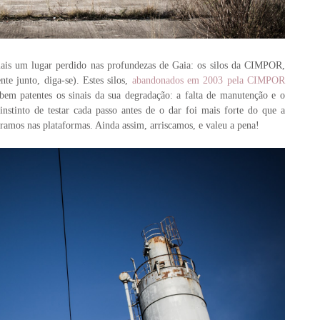
s um lugar perdido nas profundezas de Gaia: os silos da CIMPOR,
te junto, diga-se). Estes silos,
abandonados em 2003 pela CIMPOR
bem patentes os sinais da sua degradação: a falta de manutenção e o
stinto de testar cada passo antes de o dar foi mais forte do que a
ramos nas plataformas. Ainda assim, arriscamos, e valeu a pena!