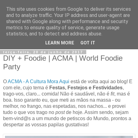
This site uses cookies from Google to deliver its services
Jiji
and to analyze traffic. Your IP address and user-agent are
shared with Google along with performance and security
metrics to ensure quality of service, generate usage
Fotografia, devaneios, moda, teatro, e tudo o que eu possa
statistics, and to detect and address abuse.
imaginar.
LEARN MORE
GOT IT
terça-feira, 20 de junho de 2017
DIY + Foodie | ACMA | World Foodie
Party
O
ACMA - A Cultura Mora Aqui
está de volta aqui ao blog! E
com ele, cujo tema é
Festas, Festejos e Festividades
,
trago-vos, claro... comida! Não é saudável, não é
fit
, mas é
boa. Isso garanto eu, que meti as mãos na massa - ou
melhor, no frango, nas espetadas, nos nachos... e provei
tudo o que vos trago no
post
de hoje. Assim sendo, sejam
bem-vind@s a um mundo de petiscos do Mundo, prontos a
despertar as vossas papilas gustativas!