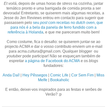
Et voilá
, depois de umas horas de
stress
na cozinha, jantar
temático pronto e uma barrigada de comida pronta a ser
devorada! Entretanto, se quiserem mais algumas receitas, a
Jesse do Jen Reviews entrou em contacto para sugerir que
passassem pelo
seu
post
com receitas no
dutch oven
, que
para nós é a bela da panela de ferro fundido com a
referência à Holanda
, e que me pareceram muito bem!
Como costume, fica o desafio: se quiserem juntar-se ao
projecto ACMA e dar o vosso contributo enviem um e-mail
para acma.cultura@gmail.com. Qualquer
blogger
ou
youtuber
pode participar! Não se esqueçam também de
espreitar
a página de Facebook do ACMA
e os
blogs
fundadores:
Anda Daí!
|
Hey Pêssegos
|
Comic Life
|
Cor Sem Fim
|
Miss
Melfe
|
Bookaholic
E então, deixei-vos inspirados para as festas e serões de
Verão? :p