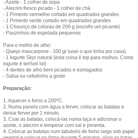
- Azeite - 1 colher de sopa
- Alecrim fresco picado - 1 colher de chá
- 1 Pimento vermelho cortado em quadrados grandes
- 1 Pimento verde cortado em quadrados grandes
- 1 Chouriço de colorau de 200 g (escolhi um picante)
- Pauzinhos de espetada pequenos
Para o molho de alho:
- Queijo mascarpone - 100 gr (usei o que tinha por casa)
- 1 Iogurte Skyr natural (esta coisa é top para molhos. Como
iogurte é terrível lol)
- 4 dentes de alho bem picados e esmagados
- Salsa ou cebolinho a gosto
Preparação:
1. Aquecer o forno a 200ºC.
2. Numa panela com água a ferver, colocar as batatas e
deixar ferver por 1 minuto.
3. Coar as batatas, colocá-las numa taça e adicionar o
azeite, o alecrim e temperar com sal e pimenta.
4. Colocar as batatas num tabuleiro de forno largo sob papel
vegetal e colocar no forno durante 5 minutos. Virar as batas