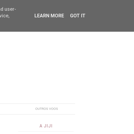
nd user-
vice,
LEARN MORE
GOT IT
OUTROS VOOS
A JIJI