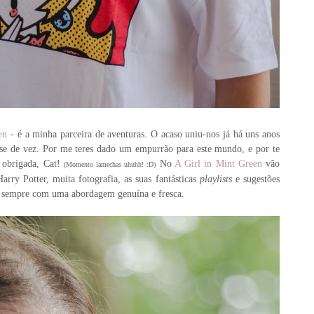
en
- é a minha parceira de aventuras. O acaso uniu-nos já há uns anos
u-se de vez. Por me teres dado um empurrão para este mundo, e por te
 obrigada, Cat!
No
A Girl in Mint Green
vão
(Momento lamechas uhuhh! :D)
arry Potter, muita fotografia, as suas fantásticas
playlists
e sugestões
 e sempre com uma abordagem genuína e fresca.