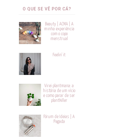
O QUE SE VÊ POR CÁ?
Beauty | ACMA | A
minha experiência
com o copo
menstrual
Feelin' it
Virei plantmana: a
história de um vício
e como parar de ser
plantkiller
Fórum de Ideias | A
Pegada