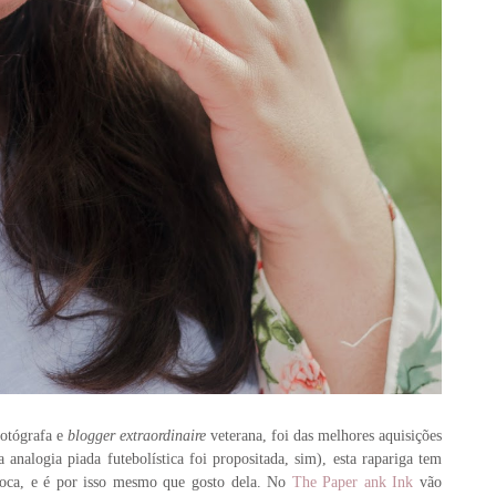
fotógrafa e
blogger extraordinaire
veterana, foi das melhores aquisições
a analogia piada futebolística foi propositada, sim), esta rapariga tem
oca, e é por isso mesmo que gosto dela. No
The Paper ank Ink
vão