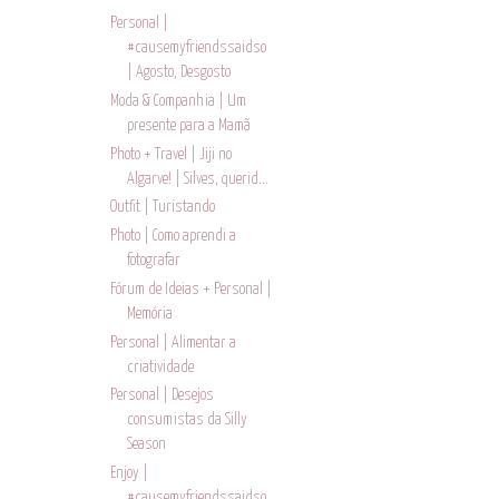
Personal |
#causemyfriendssaidso
| Agosto, Desgosto
Moda & Companhia | Um
presente para a Mamã
Photo + Travel | Jiji no
Algarve! | Silves, querid...
Outfit | Turistando
Photo | Como aprendi a
fotografar
Fórum de Ideias + Personal |
Memória
Personal | Alimentar a
criatividade
Personal | Desejos
consumistas da Silly
Season
Enjoy |
#causemyfriendssaidso