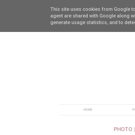
This site uses cookies from Google to 
agent are shared with Google along wi
generate usage statistics, and to det
HOME
P
PHOTO |