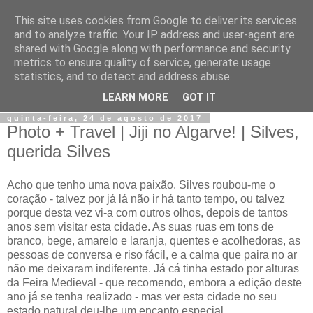
This site uses cookies from Google to deliver its services
Jiji
and to analyze traffic. Your IP address and user-agent are
shared with Google along with performance and security
metrics to ensure quality of service, generate usage
Fotografia, devaneios, moda, teatro, e tudo o que eu possa
statistics, and to detect and address abuse.
imaginar.
LEARN MORE
GOT IT
quinta-feira, 24 de agosto de 2017
Photo + Travel | Jiji no Algarve! | Silves,
querida Silves
Acho que tenho uma nova paixão. Silves roubou-me o
coração - talvez por já lá não ir há tanto tempo, ou talvez
porque desta vez vi-a com outros olhos, depois de tantos
anos sem visitar esta cidade. As suas ruas em tons de
branco, bege, amarelo e laranja, quentes e acolhedoras, as
pessoas de conversa e riso fácil, e a calma que paira no ar
não me deixaram indiferente. Já cá tinha estado por alturas
da Feira Medieval - que recomendo, embora a edição deste
ano já se tenha realizado - mas ver esta cidade no seu
estado natural deu-lhe um encanto especial.