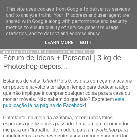
This site uses cookies from Google to deliver its services
Jiji
and to analyze traffic. Your IP address and user-agent are
shared with Google along with performance and security
metrics to ensure quality of service, generate usage
Fotografia, devaneios, moda, teatro, e tudo o que eu possa
statistics, and to detect and address abuse.
imaginar.
LEARN MORE
GOT IT
quarta-feira, 25 de outubro de 2017
Fórum de Ideas + Personal | 3 kg de
Photoshop depois...
Estamos de volta!
Uhuh!
Pois é, os dias começam a acalmar
um pouco e já volto a ter algum tempo para dedicar a algo
que não implique ir comprar qualquer coisa para a casa ou
montar móveis. Não sabem do que falo? Espreitem
esta
publicação lá na página do Facebook
!
Entretanto, no meio da azáfama, recebi umas fotos
especiais que fiz o mês passado. Uma amiga recomendou-
me para um "trabalho" de modelo para um
workshop
para
cabeleireiros - e escrevo entre aspas porque para mim foi