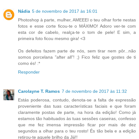
Nádia
5 de novembro de 2017 às 16:01
Photoshop à parte, mulher, AMEEEI o teu olhar forte nestas
fotos e esse corte ficou-te o MÁXIMO! Adoro ver-te com
esta cor de cabelo, realça-te o tom de pele! E sim, a
primeira foto ficou mesmo gira! <3
Os defeitos fazem parte de nós, sem tirar nem pôr...não
somos porcelana "after all"! ;) Fico feliz que gostes de ti
como és! :*
Responder
Carolayne T. Ramos
7 de novembro de 2017 às 11:32
Estás poderosa, contudo, denota-se a falta de expressão
proveniente das tuas características faciais e que foram
claramente postas de parte, na hora da edição! Como já
estamos tão habituados às tuas sessões caseiras, confesso
que me fez imensa impressão ficar por mais de dez
segundos a olhar para o teu rosto! És tão bela e a edição
retirou-te aquele brilho da Jiji!!